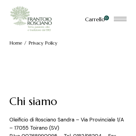
Skip
to
the
content
0
Carrello
Home
Privacy Policy
Chi siamo
Oleificio di Rosciano Sandra – Via Provinciale 1/A
– 17055 Toirano (SV)