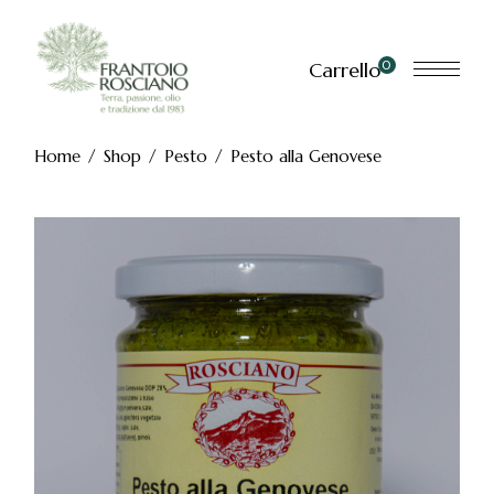
Skip
to
the
content
0
Carrello
Home
Shop
Pesto
Pesto alla Genovese